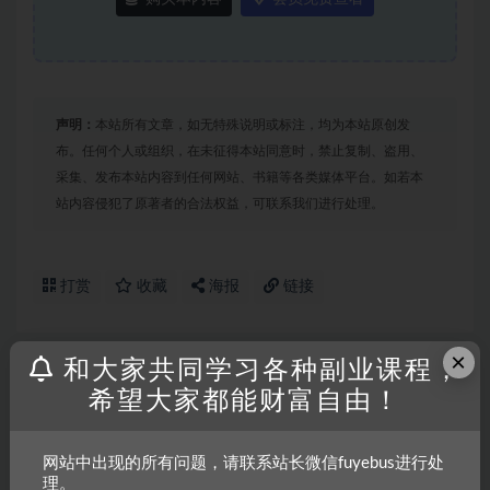
声明：
本站所有文章，如无特殊说明或标注，均为本站原创发
布。任何个人或组织，在未征得本站同意时，禁止复制、盗用、
采集、发布本站内容到任何网站、书籍等各类媒体平台。如若本
站内容侵犯了原著者的合法权益，可联系我们进行处理。
打赏
收藏
海报
链接
×
和大家共同学习各种副业课程，
上一篇
希望大家都能财富自由！
某公众号付费文章《一文 惊醒梦中人，这才是当下社会
能让你发达的真相》
网站中出现的所有问题，请联系站长微信fuyebus进行处
下一篇
理。