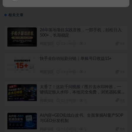
Ai视频新思路，AI一键处理，100%过原创，单视频热度
上百万，双向多平台变现
相关文章
26年落地项目实践首推，一部手机，轻松日入
500+，长期稳定
网赚项目
13 小时前
1
9.8
快手全自动短剧分销｜单账号日收益15+
网赚项目
13 小时前
1
9.8
太香了！这款千问视频 / 图片去水印神器，一
键搞定烦人水印，本地完全免费，浏览器拓展
插件
网赚项目
13 小时前
2
9.8
AI内容+GEO实战白皮书。全面掌握AI量产SOP
与GEO分发机制
网赚项目
13 小时前
1
9.8