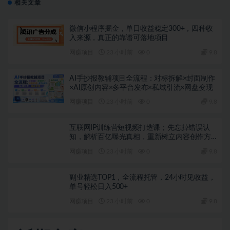
相关文章
微信小程序掘金，单日收益稳定300+，四种收
入来源，真正的靠谱可落地项目
网赚项目
23 小时前
0
9.8
AI手抄报教辅项目全流程：对标拆解×封面制作
×AI原创内容×多平台发布×私域引流×网盘变现
网赚项目
23 小时前
0
9.8
互联网IP训练营短视频打造课；先忘掉错误认
知，解析百亿曝光真相，重新树立内容创作方
向感与收入模型认知
网赚项目
23 小时前
0
9.8
副业精选TOP1，全流程托管，24小时见收益，
单号轻松日入500+
网赚项目
23 小时前
0
9.8