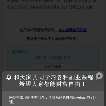
若果你在学习当中有任何问题，都可以随时联系我们，我
们会尽力协助你成功掌握视频号创作分成计划这个项目。
会员全站资源免费获取，
点击查看会员权益
普通用户可在下方单独购买课程！
隐藏内容
此处内容需要权限查看
普通
9.8金币
×
会员
免费
和大家共同学习各种副业课程，
永久会员
免费
希望大家都能财富自由！
推荐
购买本内容
会员免费查看
网站中出现的所有问题，请联系站长微信fuyebus进行处
理。