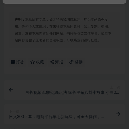
声明：
本站所有文章，如无特殊说明或标注，均为本站原创发
布。任何个人或组织，在未征得本站同意时，禁止复制、盗用、
采集、发布本站内容到任何网站、书籍等各类媒体平台。如若本
站内容侵犯了原著者的合法权益，可联系我们进行处理。
打赏
收藏
海报
链接
上一篇
AI长视频3.0搬运新玩法 家长里短八卦小故事 小白0可
入手 可长期做月入1w+
下一篇
日入300-500，电商平台羊毛新玩法，可全天操作，简
单上手