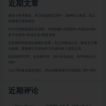
近期文章
微信小程序掘金，单日收益稳定300+，四种收入来源，真正
的靠谱可落地项目
AI手抄报教辅项目全流程：对标拆解×封面制作×AI原创内容×
多平台发布×私域引流×网盘变现
互联网IP训练营短视频打造课；先忘掉错误认知，解析百亿曝
光真相，重新树立内容创作方向感与收入模型认知
副业精选TOP1，全流程托管，24小时见收益，单号轻松日入
500+
公众号轻量化掘金项目，两分钟极简操作日稳收益 100-200+
近期评论