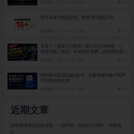
网赚项目
9 小时前
1
9.8
快手全自动短剧分销｜单账号日收益15+
网赚项目
9 小时前
0
9.8
太香了！这款千问视频 / 图片去水印神器，一
键搞定烦人水印，本地完全免费，浏览器拓展
插件
网赚项目
9 小时前
2
9.8
AI内容+GEO实战白皮书。全面掌握AI量产SOP
与GEO分发机制
网赚项目
9 小时前
1
9.8
近期文章
26年落地项目实践首推，一部手机，轻松日入500+，长期稳
定