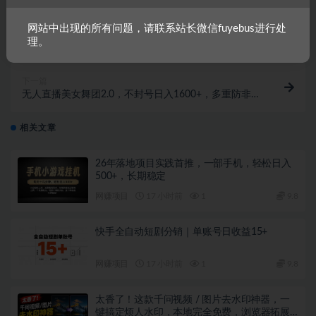
上一篇
网站中出现的所有问题，请联系站长微信fuyebus进行处
2024祈福类文殊菩萨无人直播挂机项目拆解，日入
理。
1000+， 四种去重方式，...
下一篇
无人直播美女舞团2.0，不封号日入1600+，多重防非操
作， 实操小白可上手
相关文章
26年落地项目实践首推，一部手机，轻松日入
500+，长期稳定
网赚项目
17 小时前
1
9.8
快手全自动短剧分销｜单账号日收益15+
网赚项目
17 小时前
1
9.8
太香了！这款千问视频 / 图片去水印神器，一
键搞定烦人水印，本地完全免费，浏览器拓展