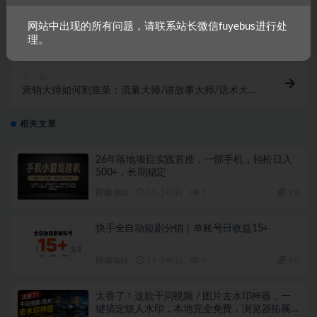
上一篇
网站中出现的所有问题，请联系站长微信fuyebus进行处
一款软件深度去重，一个视频全网分发，搬运轻松月入
理。
过万
下一篇
营销大师如何割韭菜：流量大师/讲故事大师/话术大师/
卖货大师/成交大师/...
相关文章
26年落地项目实践首推，一部手机，轻松日入
500+，长期稳定
网赚项目
11 小时前
1
9.8
快手全自动短剧分销｜单账号日收益15+
网赚项目
11 小时前
0
9.8
太香了！这款千问视频 / 图片去水印神器，一
键搞定烦人水印，本地完全免费，浏览器拓展