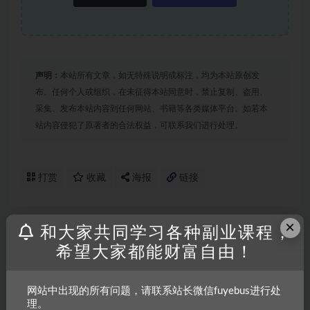
声明：
本站所有文章，如无特殊说明或标注，均为本站原创发
布。任何个人或组织，在未征得本站同意时，禁止复制、盗用、
采集、发布本站内容到任何网站、书籍等各类媒体平台。如若本
站内容侵犯了原著者的合法权益，可联系我们进行处理。
打赏
收藏
海报
链接
×
和大家共同学习各种副业课程，
上一篇
希望大家都能财富自由！
视频号创作者分成顶级玩法，纯小白也能100%原创，
无脑月入10000+
网站中出现的所有问题，请联系站长微信fuyebus进行处
下一篇
理。
天选之人掘金术，当天起号，7条作品涨粉4000+，单