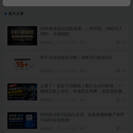
月变现2.8w天选之人掘...
相关文章
26年落地项目实践首推，一部手机，轻松日入
500+，长期稳定
网赚项目
14 小时前
1
9.8
快手全自动短剧分销｜单账号日收益15+
网赚项目
14 小时前
1
9.8
太香了！这款千问视频 / 图片去水印神器，一
键搞定烦人水印，本地完全免费，浏览器拓展
插件
网赚项目
14 小时前
2
9.8
AI内容+GEO实战白皮书。全面掌握AI量产SOP
与GEO分发机制
网赚项目
14 小时前
1
9.8