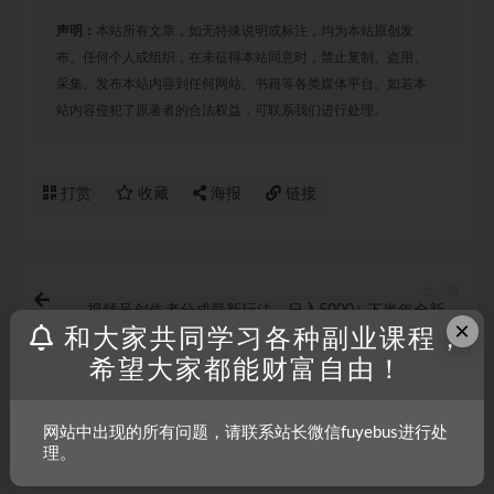
声明：
本站所有文章，如无特殊说明或标注，均为本站原创发
布。任何个人或组织，在未征得本站同意时，禁止复制、盗用、
采集、发布本站内容到任何网站、书籍等各类媒体平台。如若本
站内容侵犯了原著者的合法权益，可联系我们进行处理。
打赏
收藏
海报
链接
上一篇
视频号创作者分成最新玩法，日入5000+ 下半年全新赛
×
道条条过原创
和大家共同学习各种副业课程，
希望大家都能财富自由！
下一篇
中视频计划动漫无脑搬运，独特方法过原创日入800+
网站中出现的所有问题，请联系站长微信fuyebus进行处
理。
相关文章