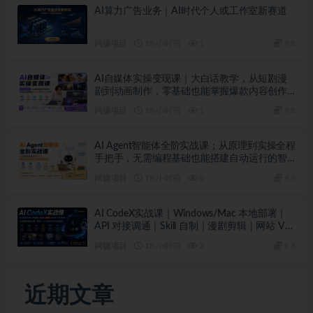
AI算力广告业务｜AI时代个人或工作室新赛道
网赚项目
18 小时前
1
9.8
AI自媒体实操变现课｜大白话教学，从短剧漫
剧到动画制作，零基础也能掌握爆款内容创作
与变现全流程
网赚项目
18 小时前
1
9.8
AI Agent智能体全阶实战课；从原理到实操全程
手把手，无需编程基础也能搭建自动运行的智
能体
网赚项目
18 小时前
0
9.8
AI CodeX实战课｜Windows/Mac 本地部署｜
API 对接调通｜Skill 自制｜漫剧剪辑｜网站 VR
项目｜AI项目落地全教程
网赚项目
18 小时前
2
9.8
近期文章