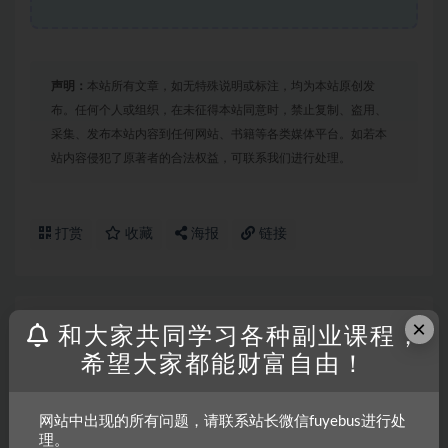
声明：
本站所有文章，如无特殊说明或标注，均为本站原创发
布。任何个人或组织，在未征得本站同意时，禁止复制、盗用、
采集、发布本站内容到任何网站、书籍等各类媒体平台。如若本
站内容侵犯了原著者的合法权益，可联系我们进行处理。
打赏
收藏
海报
链接
上一篇
×
和大家共同学习各种副业课程，
AI做YouTube月赚10000$，傻瓜式操作无需露脸，简单
粗暴，小白轻松上手
希望大家都能财富自由！
下一篇
网站中出现的所有问题，请联系站长微信fuyebus进行处
新模式直播带货，日入2000，不出镜不露脸，小白轻松
理。
上手