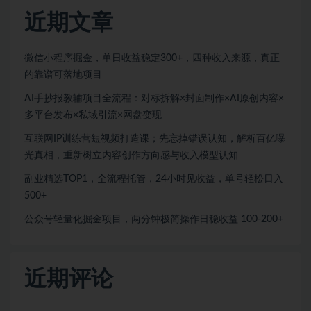
近期文章
微信小程序掘金，单日收益稳定300+，四种收入来源，真正
的靠谱可落地项目
AI手抄报教辅项目全流程：对标拆解×封面制作×AI原创内容×
多平台发布×私域引流×网盘变现
互联网IP训练营短视频打造课；先忘掉错误认知，解析百亿曝
光真相，重新树立内容创作方向感与收入模型认知
副业精选TOP1，全流程托管，24小时见收益，单号轻松日入
500+
公众号轻量化掘金项目，两分钟极简操作日稳收益 100-200+
近期评论