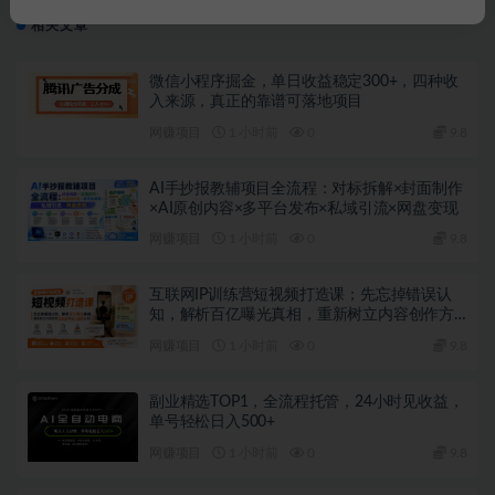
相关文章
微信小程序掘金，单日收益稳定300+，四种收
入来源，真正的靠谱可落地项目
网赚项目
1 小时前
0
9.8
AI手抄报教辅项目全流程：对标拆解×封面制作
×AI原创内容×多平台发布×私域引流×网盘变现
网赚项目
1 小时前
0
9.8
互联网IP训练营短视频打造课；先忘掉错误认
知，解析百亿曝光真相，重新树立内容创作方
向感与收入模型认知
网赚项目
1 小时前
0
9.8
副业精选TOP1，全流程托管，24小时见收益，
单号轻松日入500+
网赚项目
1 小时前
0
9.8