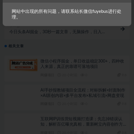
上一篇
揭秘！一分钟教你做百万播放量视频，条条爆款，各大
网站中出现的所有问题，请联系站长微信fuyebus进行处
平台自然流，轻松月...
理。
下一篇
今日头条AI掘金，30秒一篇文章，无脑操作，日入
2000+
相关文章
微信小程序掘金，单日收益稳定300+，四种收
入来源，真正的靠谱可落地项目
网赚项目
20 小时前
0
9.8
AI手抄报教辅项目全流程：对标拆解×封面制作
×AI原创内容×多平台发布×私域引流×网盘变现
网赚项目
20 小时前
0
9.8
互联网IP训练营短视频打造课；先忘掉错误认
知，解析百亿曝光真相，重新树立内容创作方
向感与收入模型认知
网赚项目
20 小时前
0
9.8