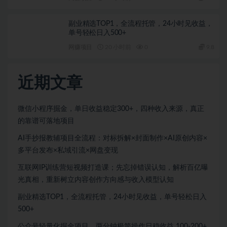
副业精选TOP1，全流程托管，24小时见收益，
单号轻松日入500+
网赚项目
20 小时前
0
9.8
近期文章
微信小程序掘金，单日收益稳定300+，四种收入来源，真正
的靠谱可落地项目
AI手抄报教辅项目全流程：对标拆解×封面制作×AI原创内容×
多平台发布×私域引流×网盘变现
互联网IP训练营短视频打造课；先忘掉错误认知，解析百亿曝
光真相，重新树立内容创作方向感与收入模型认知
副业精选TOP1，全流程托管，24小时见收益，单号轻松日入
500+
公众号轻量化掘金项目，两分钟极简操作日稳收益 100-200+