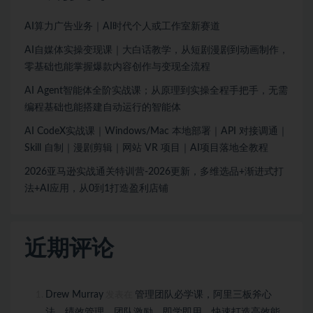
AI算力广告业务｜AI时代个人或工作室新赛道
AI自媒体实操变现课｜大白话教学，从短剧漫剧到动画制作，
零基础也能掌握爆款内容创作与变现全流程
AI Agent智能体全阶实战课；从原理到实操全程手把手，无需
编程基础也能搭建自动运行的智能体
AI CodeX实战课｜Windows/Mac 本地部署｜API 对接调通｜
Skill 自制｜漫剧剪辑｜网站 VR 项目｜AI项目落地全教程
2026亚马逊实战通关特训营-2026更新，多维选品+渐进式打
法+AI应用，从0到1打造盈利店铺
近期评论
Drew Murray
管理团队必学课，阿里三板斧心
发表在
法、绩效管理、团队激励，即学即用，快速打造高效能