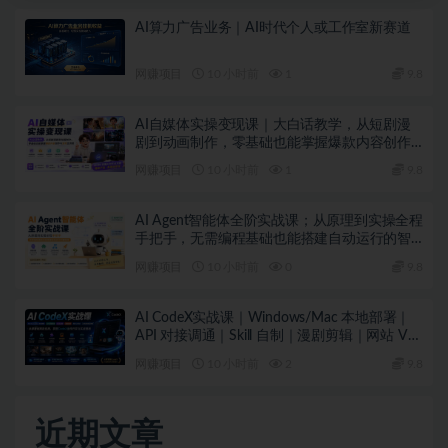
AI算力广告业务｜AI时代个人或工作室新赛道
网赚项目
10 小时前
1
9.8
AI自媒体实操变现课｜大白话教学，从短剧漫
剧到动画制作，零基础也能掌握爆款内容创作
与变现全流程
网赚项目
10 小时前
1
9.8
AI Agent智能体全阶实战课；从原理到实操全程
手把手，无需编程基础也能搭建自动运行的智
能体
网赚项目
10 小时前
0
9.8
AI CodeX实战课｜Windows/Mac 本地部署｜
API 对接调通｜Skill 自制｜漫剧剪辑｜网站 VR
项目｜AI项目落地全教程
网赚项目
10 小时前
2
9.8
近期文章