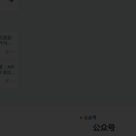
手
剧漫剧
作与变
9.8
R 项目
9.8
公众号