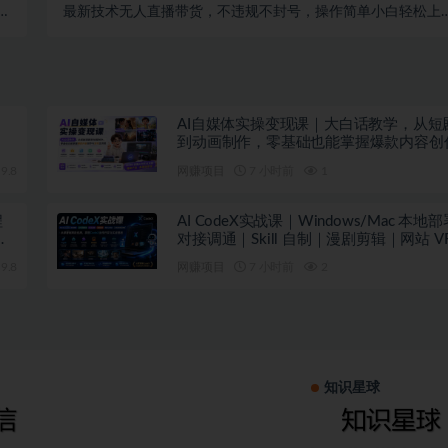
方
最新技术无人直播带货，不违规不封号，操作简单小白轻松上
法
单日单号收...
AI自媒体实操变现课｜大白话教学，从短
到动画制作，零基础也能掌握爆款内容创
现全流程
9.8
网赚项目
7 小时前
1
程
AI CodeX实战课｜Windows/Mac 本地部署｜API
能
对接调通｜Skill 自制｜漫剧剪辑｜网站 V
｜AI项目落地全教程
9.8
网赚项目
7 小时前
2
知识星球