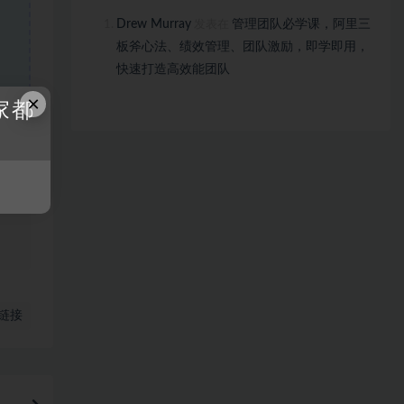
Drew Murray
管理团队必学课，阿里三
发表在
板斧心法、绩效管理、团队激励，即学即用，
快速打造高效能团队
×
家都
、
链接