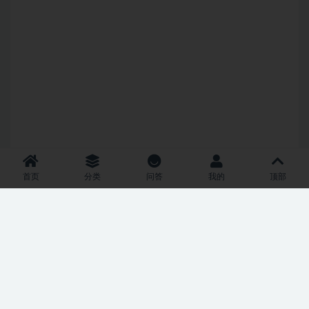
首页
分类
问答
我的
顶部
Copyright © 2021
RiPro-V2
- All rights reserved
津ICP备2024018969号-1