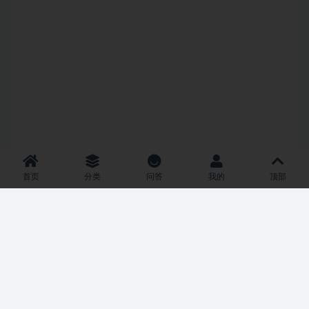
首页
分类
问答
我的
顶部
Copyright © 2021
RiPro-V2
- All rights reserved
津ICP备2024018969号-1