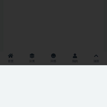
首页
分类
问答
我的
顶部
Copyright © 2021
RiPro-V2
- All rights reserved
津ICP备2024018969号-1