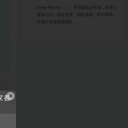
Drew Murray
管理团队必学课，阿里三
发表在
板斧心法、绩效管理、团队激励，即学即用，
快速打造高效能团队
、
×
家都
链接