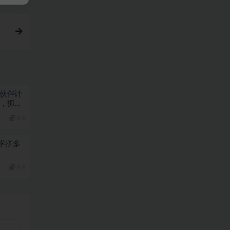
丨伙伴计
期，抓紧
9.8
学拼多
9.8