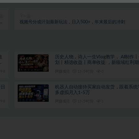
篇
下一篇
躺
视频号分成计划最新玩法，日入500+，年末最后的冲刺
！
教
历史人物，诗人一生Vlog教学， AI制作
上
划丨精选收益丨商单收徒 ，新领域红利
做
9.8
网赚项目
13 小时前
0
号日
机器人自动接待买家自动发货，跟着系统
多虚拟月入1-5万
9.8
网赚项目
13 小时前
1