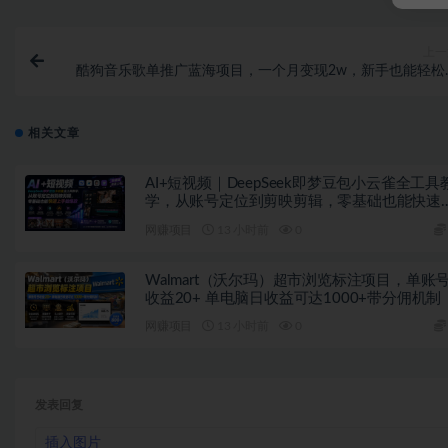
上一
酷狗音乐歌单推广蓝海项目，一个月变现2w，新手也能轻松
赚
相关文章
AI+短视频｜DeepSeek即梦豆包小云雀全工具
学，从账号定位到剪映剪辑，零基础也能快速
手做爆款
网赚项目
13 小时前
0
Walmart（沃尔玛）超市浏览标注项目，单账
收益20+ 单电脑日收益可达1000+带分佣机制
网赚项目
13 小时前
0
发表回复
插入图片