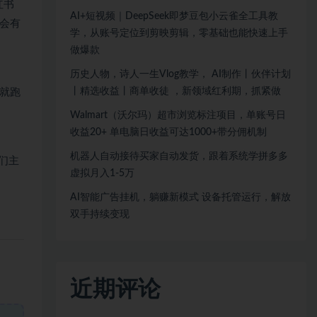
红书
AI+短视频｜DeepSeek即梦豆包小云雀全工具教
会有
学，从账号定位到剪映剪辑，零基础也能快速上手
做爆款
历史人物，诗人一生Vlog教学， AI制作丨伙伴计划
丨精选收益丨商单收徒 ，新领域红利期，抓紧做
就跑
Walmart（沃尔玛）超市浏览标注项目，单账号日
收益20+ 单电脑日收益可达1000+带分佣机制
机器人自动接待买家自动发货，跟着系统学拼多多
们主
虚拟月入1-5万
AI智能广告挂机，躺赚新模式 设备托管运行，解放
双手持续变现
近期评论