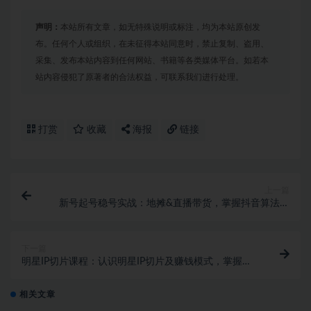
声明：
本站所有文章，如无特殊说明或标注，均为本站原创发
布。任何个人或组织，在未征得本站同意时，禁止复制、盗用、
采集、发布本站内容到任何网站、书籍等各类媒体平台。如若本
站内容侵犯了原著者的合法权益，可联系我们进行处理。
打赏
收藏
海报
链接
上一篇
新号起号稳号实战：地摊&直播带货，掌握抖音算法与
千粉风控技巧
下一篇
明星IP切片课程：认识明星IP切片及赚钱模式，掌握流
量推送和起号框架逻辑
相关文章