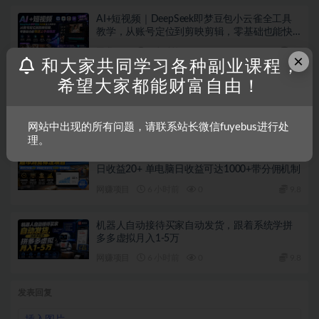
AI+短视频｜DeepSeek即梦豆包小云雀全工具
教学，从账号定位到剪映剪辑，零基础也能快
速上手做爆款
网赚项目
6 小时前
0
9.8
×
和大家共同学习各种副业课程，
希望大家都能财富自由！
历史人物，诗人一生Vlog教学， AI制作丨伙伴
计划丨精选收益丨商单收徒 ，新领域红利期，
抓紧做
网赚项目
6 小时前
0
9.8
网站中出现的所有问题，请联系站长微信fuyebus进行处
理。
Walmart（沃尔玛）超市浏览标注项目，单账号
日收益20+ 单电脑日收益可达1000+带分佣机制
网赚项目
6 小时前
0
9.8
机器人自动接待买家自动发货，跟着系统学拼
多多虚拟月入1-5万
网赚项目
6 小时前
0
9.8
发表回复