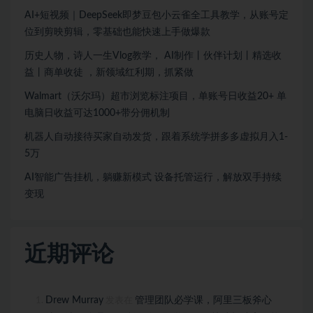
AI+短视频｜DeepSeek即梦豆包小云雀全工具教学，从账号定
位到剪映剪辑，零基础也能快速上手做爆款
历史人物，诗人一生Vlog教学， AI制作丨伙伴计划丨精选收
益丨商单收徒 ，新领域红利期，抓紧做
Walmart（沃尔玛）超市浏览标注项目，单账号日收益20+ 单
电脑日收益可达1000+带分佣机制
机器人自动接待买家自动发货，跟着系统学拼多多虚拟月入1-
5万
AI智能广告挂机，躺赚新模式 设备托管运行，解放双手持续
变现
近期评论
Drew Murray
管理团队必学课，阿里三板斧心
发表在