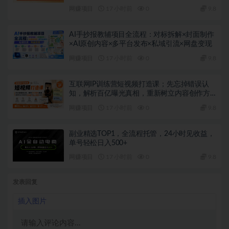
网赚项目
17 小时前
0
9.8
AI手抄报教辅项目全流程：对标拆解×封面制作
×AI原创内容×多平台发布×私域引流×网盘变现
网赚项目
17 小时前
0
9.8
互联网IP训练营短视频打造课；先忘掉错误认
知，解析百亿曝光真相，重新树立内容创作方
向感与收入模型认知
网赚项目
17 小时前
0
9.8
副业精选TOP1，全流程托管，24小时见收益，
单号轻松日入500+
网赚项目
17 小时前
0
9.8
发表回复
插入图片