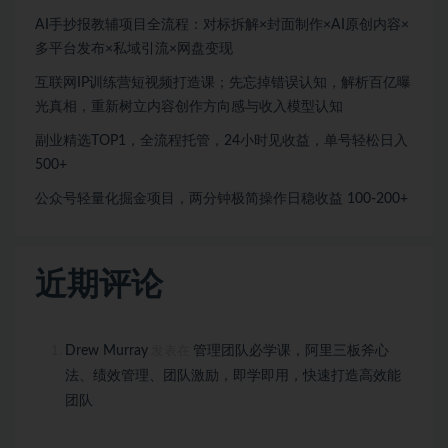
AI手抄报教辅项目全流程：对标拆解×封面制作×AI原创内容×
多平台发布×私域引流×网盘变现
互联网IP训练营短视频打造课；先忘掉错误认知，解析百亿曝
光真相，重新树立内容创作方向感与收入模型认知
副业精选TOP1，全流程托管，24小时见收益，单号轻松日入
500+
公众号轻量化掘金项目，两分钟极简操作日稳收益 100-200+
近期评论
Drew Murray
管理团队必学课，阿里三板斧心
发表在
法、绩效管理、团队激励，即学即用，快速打造高效能
团队