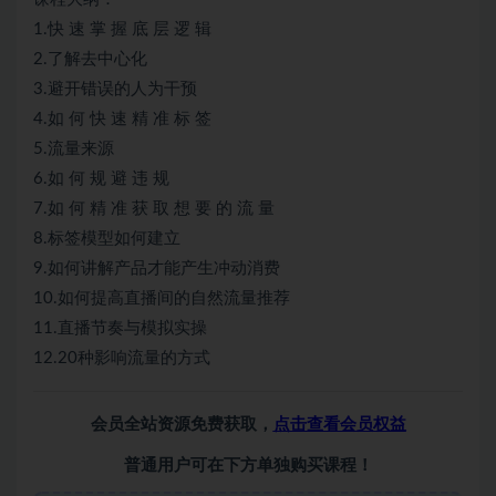
1.快 速 掌 握 底 层 逻 辑
2.了解去中心化
3.避开错误的人为干预
4.如 何 快 速 精 准 标 签
5.流量来源
6.如 何 规 避 违 规
7.如 何 精 准 获 取 想 要 的 流 量
8.标签模型如何建立
9.如何讲解产品才能产生冲动消费
10.如何提高直播间的自然流量推荐
11.直播节奏与模拟实操
12.20种影响流量的方式
会员全站资源免费获取，
点击查看会员权益
普通用户可在下方单独购买课程！