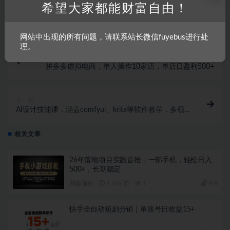
希望大家都能财富自由！
打赏
收藏
海报
链接
网站中出现的所有问题，请联系站长微信fuyebus进行处
理。
上一篇
拼多多虚拟电商，单人操作10家店，单店日盈利500+
下一篇
AI设计技能课，涵盖comfyui、krita等软件教学，多领
域，打造设计高手之路
相关文章
26年落地项目实践首推，一部手机，轻松日入
500+，长期稳定
网赚项目
9 小时前
1
9.8
快手全自动短剧分销｜单账号日收益15+