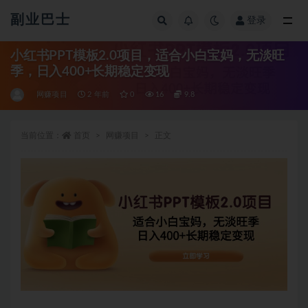
副业巴士
登录
全部
小红书PPT模板2.0项目，适合小白宝妈，无淡旺
季，日入400+长期稳定变现
网赚项目
2 年前
0
16
9.8
当前位置：
首页
网赚项目
正文