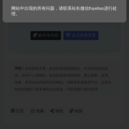
普通
9.8金币
网站中出现的所有问题，请联系站长微信fuyebus进行处
会员
免费
理。
永久会员
免费
推荐
购买本内容
会员免费查看
声明：
本站所有文章，如无特殊说明或标注，均为本站原创发
布。任何个人或组织，在未征得本站同意时，禁止复制、盗用、
采集、发布本站内容到任何网站、书籍等各类媒体平台。如若本
站内容侵犯了原著者的合法权益，可联系我们进行处理。
打赏
收藏
海报
链接