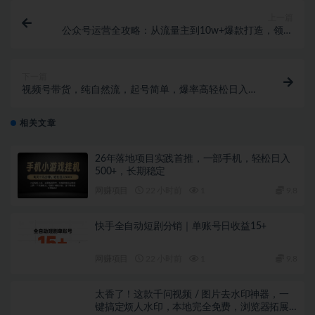
上一篇
公众号运营全攻略：从流量主到10w+爆款打造，领域
选择/选题技巧/账号运营
下一篇
视频号带货，纯自然流，起号简单，爆率高轻松日入
2000+
相关文章
26年落地项目实践首推，一部手机，轻松日入
500+，长期稳定
网赚项目
22 小时前
1
9.8
快手全自动短剧分销｜单账号日收益15+
网赚项目
22 小时前
1
9.8
太香了！这款千问视频 / 图片去水印神器，一
键搞定烦人水印，本地完全免费，浏览器拓展