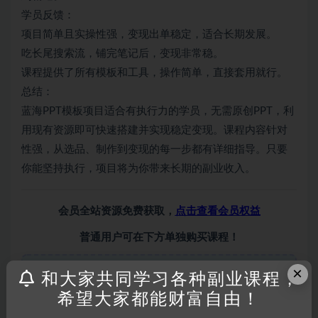
学员反馈：
项目简单且实操性强，变现出单稳定，适合长期发展。
吃长尾搜索流，铺完笔记后，变现非常稳。
课程提供了所有模板和工具，操作简单，直接套用就行。
总结：
蓝海PPT模板项目适合有执行力的学员，无需原创PPT，利
用现有资源即可快速搭建并实现稳定变现。课程内容针对
性强，从选品、制作到变现的每一步都有详细指导。只要
你能坚持执行，项目将为你带来长期的副业收入。
会员全站资源免费获取，
点击查看会员权益
普通用户可在下方单独购买课程！
×
和大家共同学习各种副业课程，
隐藏内容
此处内容需要权限查看
希望大家都能财富自由！