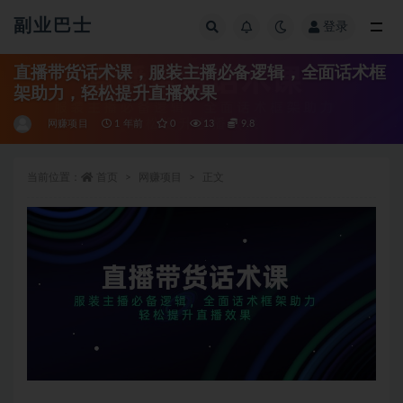
副业巴士
登录
全部
直播带货话术课，服装主播必备逻辑，全面话术框
架助力，轻松提升直播效果
网赚项目
1 年前
0
13
9.8
当前位置：
首页
网赚项目
正文