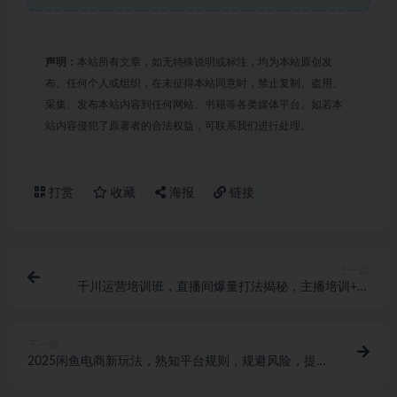
声明：
本站所有文章，如无特殊说明或标注，均为本站原创发
布。任何个人或组织，在未征得本站同意时，禁止复制、盗用、
采集、发布本站内容到任何网站、书籍等各类媒体平台。如若本
站内容侵犯了原著者的合法权益，可联系我们进行处理。
打赏
收藏
海报
链接
上一篇
千川运营培训班，直播间爆量打法揭秘，主播培训+过
款技巧，录音字幕+视频
下一篇
2025闲鱼电商新玩法，熟知平台规则，规避风险，提升
店铺曝光与转化率