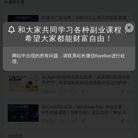
相关文章
AI算力广告业务｜AI时代个人或工作室新赛道
×
和大家共同学习各种副业课程，
网赚项目
6 小时前
0
9.8
希望大家都能财富自由！
AI自媒体实操变现课｜大白话教学，从短剧漫
剧到动画制作，零基础也能掌握爆款内容创作
网站中出现的所有问题，请联系站长微信fuyebus进行处
与变现全流程
理。
网赚项目
6 小时前
0
9.8
AI Agent智能体全阶实战课；从原理到实操全程
手把手，无需编程基础也能搭建自动运行的智
能体
网赚项目
6 小时前
0
9.8
AI CodeX实战课｜Windows/Mac 本地部署｜
API 对接调通｜Skill 自制｜漫剧剪辑｜网站 VR
项目｜AI项目落地全教程
网赚项目
6 小时前
1
9.8
发表回复