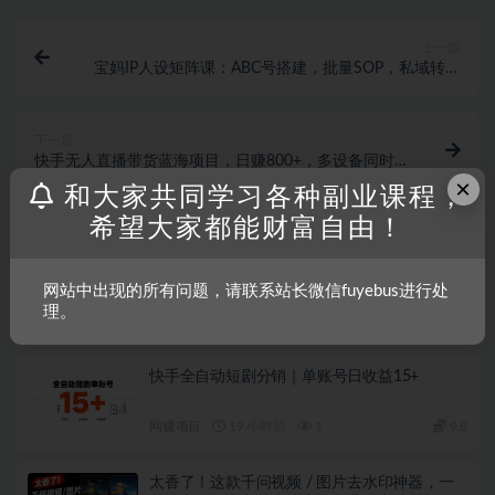
上一篇
宝妈IP人设矩阵课：ABC号搭建，批量SOP，私域转化
高效闭环
下一篇
快手无人直播带货蓝海项目，日赚800+，多设备同时
播，轻松构建躺赚模式
×
和大家共同学习各种副业课程，
相关文章
希望大家都能财富自由！
26年落地项目实践首推，一部手机，轻松日入
500+，长期稳定
网站中出现的所有问题，请联系站长微信fuyebus进行处
理。
网赚项目
19 小时前
1
9.8
快手全自动短剧分销｜单账号日收益15+
网赚项目
19 小时前
1
9.8
太香了！这款千问视频 / 图片去水印神器，一