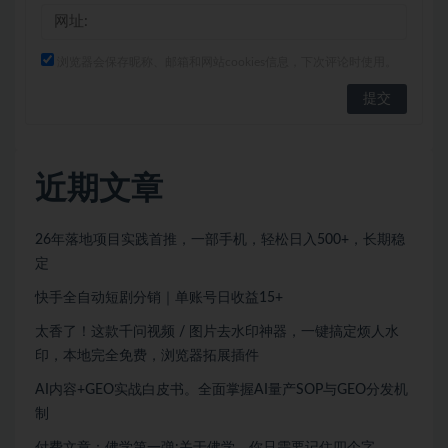
浏览器会保存昵称、邮箱和网站cookies信息，下次评论时使用。
近期文章
26年落地项目实践首推，一部手机，轻松日入500+，长期稳
定
快手全自动短剧分销｜单账号日收益15+
太香了！这款千问视频 / 图片去水印神器，一键搞定烦人水
印，本地完全免费，浏览器拓展插件
AI内容+GEO实战白皮书。全面掌握AI量产SOP与GEO分发机
制
付费文章：佛学第一弹:关于佛学，你只需要记住四个字