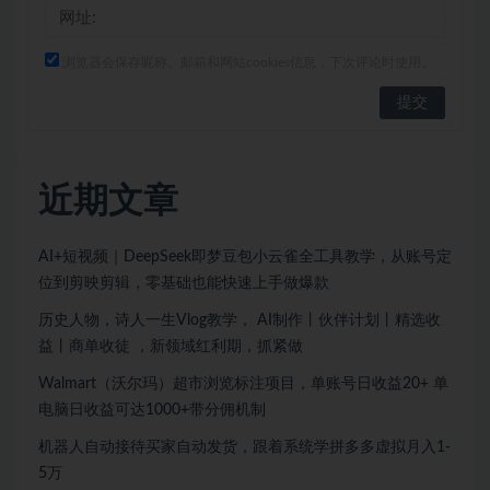
浏览器会保存昵称、邮箱和网站cookies信息，下次评论时使用。
近期文章
AI+短视频｜DeepSeek即梦豆包小云雀全工具教学，从账号定
位到剪映剪辑，零基础也能快速上手做爆款
历史人物，诗人一生Vlog教学， AI制作丨伙伴计划丨精选收
益丨商单收徒 ，新领域红利期，抓紧做
Walmart（沃尔玛）超市浏览标注项目，单账号日收益20+ 单
电脑日收益可达1000+带分佣机制
机器人自动接待买家自动发货，跟着系统学拼多多虚拟月入1-
5万