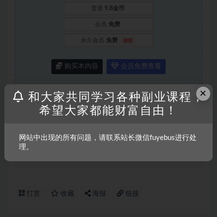
普通
9.8金币
会员
免费
永久会员
免费
推荐
购买本内容
会员免费查看
×
和大家共同学习各种副业课程，
希望大家都能财富自由！
声明：
本站所有文章，如无特殊说明或标注，均为本站原创发
布。任何个人或组织，在未征得本站同意时，禁止复制、盗用、
网站中出现的所有问题，请联系站长微信fuyebus进行处
采集、发布本站内容到任何网站、书籍等各类媒体平台。如若本
理。
站内容侵犯了原著者的合法权益，可联系我们进行处理。
打赏
收藏
海报
链接