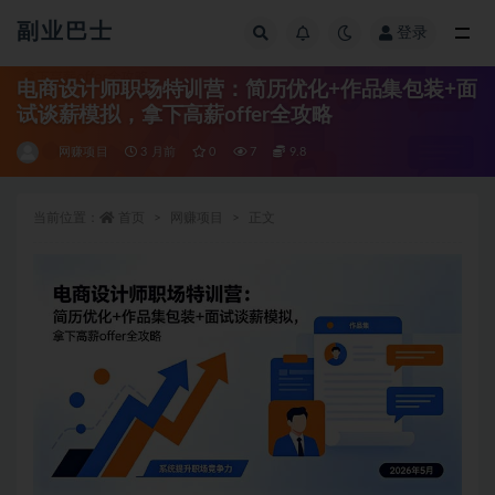
副业巴士
登录
全部
电商设计师职场特训营：简历优化+作品集包装+面
试谈薪模拟，拿下高薪offer全攻略
网赚项目
3 月前
0
7
9.8
当前位置：
首页
网赚项目
正文