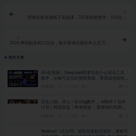
上一篇
同城实体直播线下实战课：3天高密度教学，1V1定制
货盘话术快速实现同城爆店
下一篇
2026 网创副业风口玩法，靠分享项目稳步年入百万，
吃透行业认知少踩坑
相关文章
AI+短视频｜DeepSeek即梦豆包小云雀全工具
教学，从账号定位到剪映剪辑，零基础也能快
速上手做爆款
网赚项目
21 小时前
1
9.8
历史人物，诗人一生Vlog教学， AI制作丨伙伴
计划丨精选收益丨商单收徒 ，新领域红利期，
抓紧做
网赚项目
21 小时前
1
9.8
Walmart（沃尔玛）超市浏览标注项目，单账号