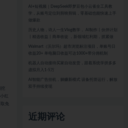
AI+短视频｜DeepSeek即梦豆包小云雀全工具教
学，从账号定位到剪映剪辑，零基础也能快速上手
做爆款
历史人物，诗人一生Vlog教学， AI制作丨伙伴计划
丨精选收益丨商单收徒 ，新领域红利期，抓紧做
Walmart（沃尔玛）超市浏览标注项目，单账号日
收益20+ 单电脑日收益可达1000+带分佣机制
机器人自动接待买家自动发货，跟着系统学拼多多
虚拟月入1-5万
AI智能广告挂机，躺赚新模式 设备托管运行，解放
双手持续变现
词挖
及小红
获取免
近期评论