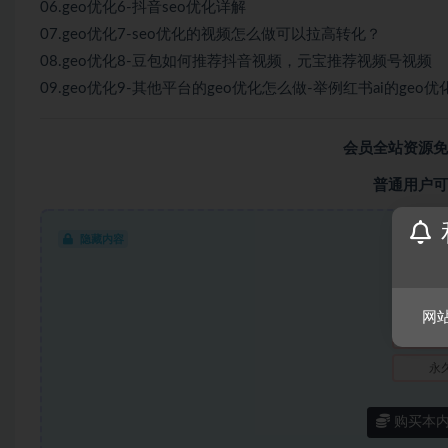
06.geo优化6-抖音seo优化详解
07.geo优化7-seo优化的视频怎么做可以拉高转化？
08.geo优化8-豆包如何推荐抖音视频，元宝推荐视频号视频
09.geo优化9-其他平台的geo优化怎么做-举例红书ai的geo优
会员全站资源免
普通用户可
隐藏内容
此处
网
永
购买本