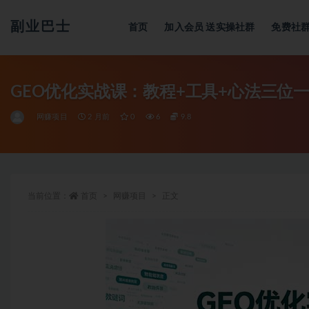
副业巴士
首页
加入会员
送实操社群
免费社
全部
GEO优化实战课：教程+工具+心法三位
网赚项目
2 月前
0
6
9.8
当前位置：
首页
网赚项目
正文