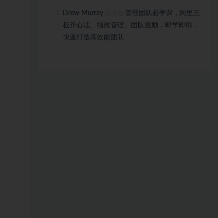
Drew Murray
管理团队必学课，阿里三
发表在
板斧心法、绩效管理、团队激励，即学即用，
快速打造高效能团队