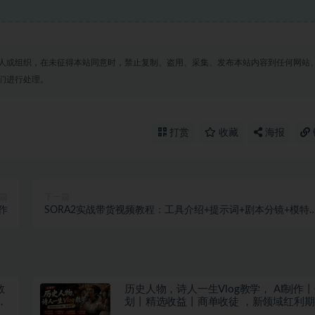
人或组织，在未征得本站同意时，禁止复制、盗用、采集、发布本站内容到任何网站
们进行处理。
打赏
收藏
海报
篇
下一篇
作
SORA2实战带货视频教程：工具介绍+提示词+剧本分镜+模特
建，全流程实战教学
教
历史人物，诗人一生Vlog教学， AI制作
上
划丨精选收益丨商单收徒 ，新领域红利
做